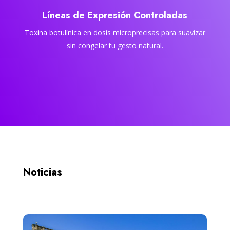
Líneas de Expresión Controladas
Toxina botulínica en dosis microprecisas para suavizar
sin congelar tu gesto natural.
Noticias